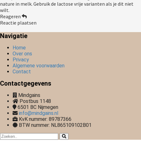
nature in melk. Gebruik de lactose vrije varianten als je dit niet
wilt.
Reageren
Reactie plaatsen
Navigatie
Home
Over ons
Privacy
Algemene voorwaarden
Contact
Contactgegevens
Mindgains
Postbus 1148
6501 BC
Nijmegen
info@mindgains.nl
KvK nummer: 89787366
BTW nummer: NL865109102B01