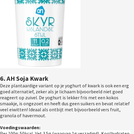
6
. 
AH Soja Kwark
Deze plantaardige variant op je yoghurt of kwark is ook een erg 
goed alternatief, zeker als je lichaam bijvoorbeeld niet goed 
reageert op zuivel. De yoghurt is lekker fris met een kokos 
smaakje, is ongezoet en heeft dus geen suikers en bevat relatief 
veel eiwitten! Ideaal als ontbijt met bijvoorbeeld vers fruit, 
granola of havermout.
Voedingswaarden:
Per 100g: 50kcal, Vet 3.5g (waarvan 1g verzadigd), Koolhydraten 